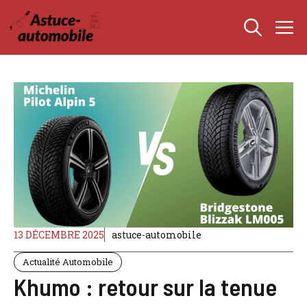
Aller
M
au
contenu
13 DÉCEMBRE 2025
astuce-automobile
Actualité Automobile
Khumo : retour sur la tenue