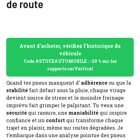
de route
Avant d’acheter, vérifiez l’historique du
véhicule
Code ASTUCEAUTOMOBILE : -20 % sur les
rapports carVertical
Quand tes pneus manquent d’
adhérence
ou que la
stabilité
fait défaut sous la pluie, chaque virage
devient source de stress et le moindre freinage
imprévu fait grimper le palpitant. Tu veux une
sécurité
qui rassure, une
maniabilité
qui inspire
confiance et un
confort
qui transforme chaque
trajet en plaisir, même sur routes dégradées. Je
t’embarque dans une analyse pointue des pneus