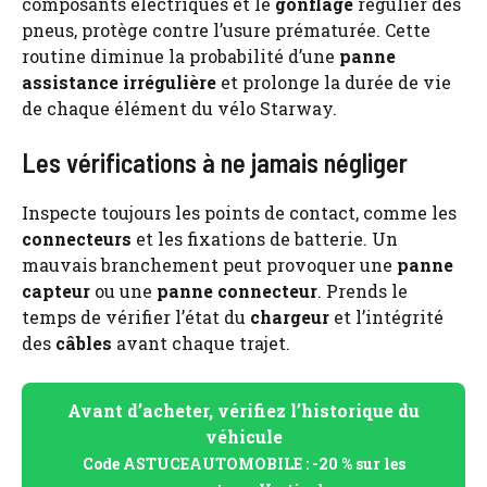
composants électriques et le
gonflage
régulier des
pneus, protège contre l’usure prématurée. Cette
routine diminue la probabilité d’une
panne
assistance irrégulière
et prolonge la durée de vie
de chaque élément du vélo Starway.
Les vérifications à ne jamais négliger
Inspecte toujours les points de contact, comme les
connecteurs
et les fixations de batterie. Un
mauvais branchement peut provoquer une
panne
capteur
ou une
panne connecteur
. Prends le
temps de vérifier l’état du
chargeur
et l’intégrité
des
câbles
avant chaque trajet.
Avant d’acheter, vérifiez l’historique du
véhicule
Code ASTUCEAUTOMOBILE : -20 % sur les