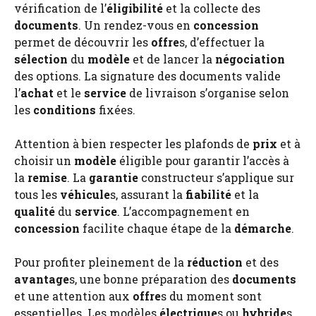
vérification de l’
éligibilité
et la collecte des
documents
. Un rendez-vous en
concession
permet de découvrir les
offre
s, d’effectuer la
sélection
du
modèle
et de lancer la
négociation
des options. La signature des documents valide
l’
achat
et le
service
de livraison s’organise selon
les
conditions
fixées.
Attention à bien respecter les plafonds de
prix
et à
choisir un
modèle
éligible pour garantir l’accès à
la
remise
. La
garantie
constructeur s’applique sur
tous les
véhicule
s, assurant la
fiabilité
et la
qualité
du
service
. L’accompagnement en
concession
facilite chaque étape de la
démarche
.
Pour profiter pleinement de la
réduction
et des
avantage
s, une bonne préparation des
documents
et une attention aux
offre
s du moment sont
essentielles. Les modèles
électrique
s ou
hybride
s