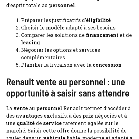
d’esprit totale au
personnel
.
Préparer les justificatifs d’
éligibilité
Choisir le
modèle
adapté à ses besoins
Comparer les solutions de
financement
et de
leasing
Négocier les options et services
complémentaires
Planifier la livraison avec la
concession
Renault vente au personnel : une
opportunité à saisir sans attendre
La
vente
au
personnel
Renault permet d’accéder à
des
avantage
s exclusifs, à des
prix
négociés et à
une
qualité
de
service
rarement égalée sur le
marché. Saisir cette
offre
donne la possibilité de
rouler dans un
véhicule
fiable, moderne et adapté à