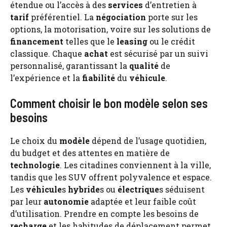
étendue ou l’accès à des
services
d’entretien à
tarif
préférentiel. La
négociation
porte sur les
options, la motorisation, voire sur les solutions de
financement
telles que le
leasing
ou le crédit
classique. Chaque
achat
est sécurisé par un suivi
personnalisé, garantissant la
qualité
de
l’expérience et la
fiabilité
du
véhicule
.
Comment choisir le bon modèle selon ses
besoins
Le choix du
modèle
dépend de l’usage quotidien,
du budget et des attentes en matière de
technologie
. Les citadines conviennent à la ville,
tandis que les SUV offrent polyvalence et espace.
Les
véhicule
s
hybride
s ou
électrique
s séduisent
par leur
autonomie
adaptée et leur faible coût
d’utilisation. Prendre en compte les besoins de
recharge
et les habitudes de déplacement permet