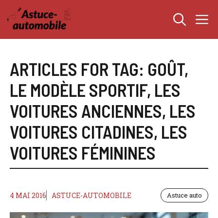
Aller
M
au
contenu
ARTICLES FOR TAG:
GOÛT
,
LE MODÈLE SPORTIF
,
LES
VOITURES ANCIENNES
,
LES
VOITURES CITADINES
,
LES
VOITURES FÉMININES
4 MAI 2016
ASTUCE-AUTOMOBILE
Astuce auto