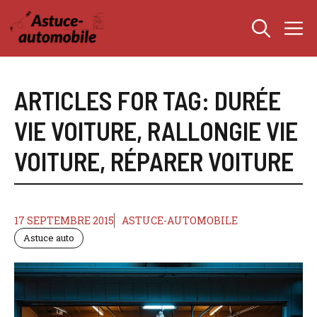
Aller
M
au
contenu
ARTICLES FOR TAG:
DURÉE
VIE VOITURE
,
RALLONGIE VIE
VOITURE
,
RÉPARER VOITURE
17 SEPTEMBRE 2015
ASTUCE-AUTOMOBILE
Astuce auto