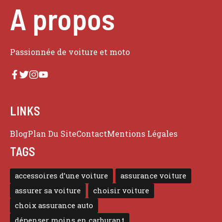
A propos
Passionnée de voiture et moto
LINKS
Blog
Plan Du Site
Contact
Mentions Légales
TAGS
accessoires d’une voiture
assurance voiture
assurer sa voiture
choisir voiture
choix assurance auto
dépenser moins en carburant