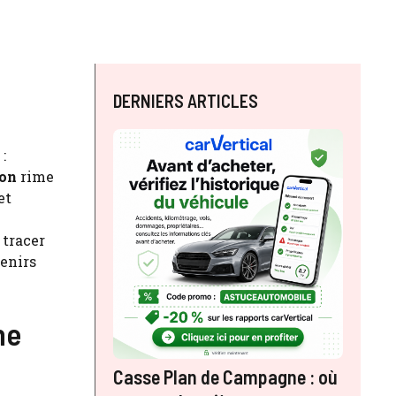
DERNIERS ARTICLES
:
ion
rime
et
 tracer
venirs
ne
Casse Plan de Campagne : où