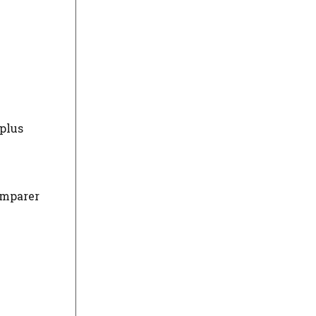
 plus
omparer