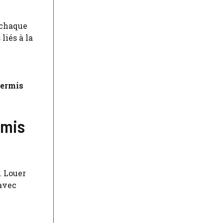
, chaque
iés à la
ermis
rmis
. Louer
avec