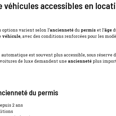
e véhicules accessibles en locat
options varient selon l’
ancienneté
du
permis
et l’
âge
d
e
véhicule
, avec des conditions renforcées pour les mod
o
automatique est souvent plus accessible, sous réserve d
ou voitures de luxe demandent une
ancienneté
plus import
ancienneté du permis
epuis 2 ans
ditions