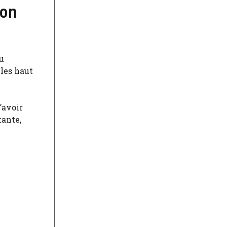
ion
u
èles haut
’avoir
ante,