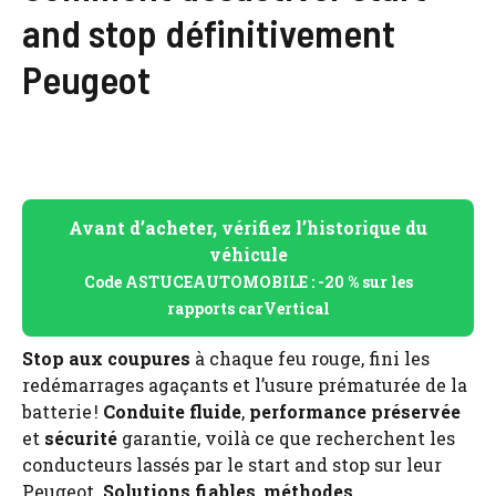
and stop définitivement
Peugeot
Avant d’acheter, vérifiez l’historique du
véhicule
Code ASTUCEAUTOMOBILE : -20 % sur les
rapports carVertical
Stop aux coupures
à chaque feu rouge, fini les
redémarrages agaçants et l’usure prématurée de la
batterie !
Conduite fluide
,
performance préservée
et
sécurité
garantie, voilà ce que recherchent les
conducteurs lassés par le start and stop sur leur
Peugeot.
Solutions fiables
,
méthodes