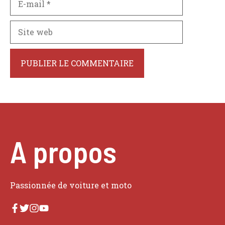
mail
Site
web
A propos
Passionnée de voiture et moto