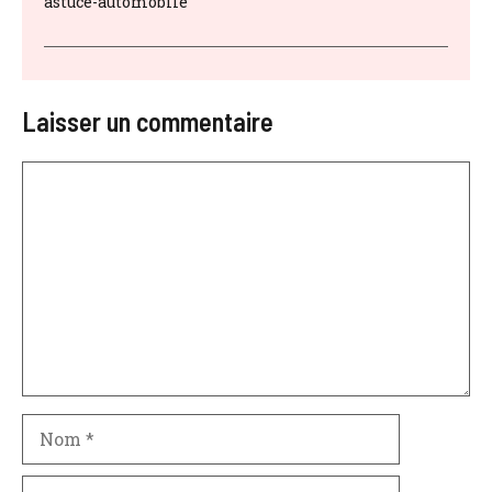
astuce-automobile
Laisser un commentaire
Commentaire
Nom
E-