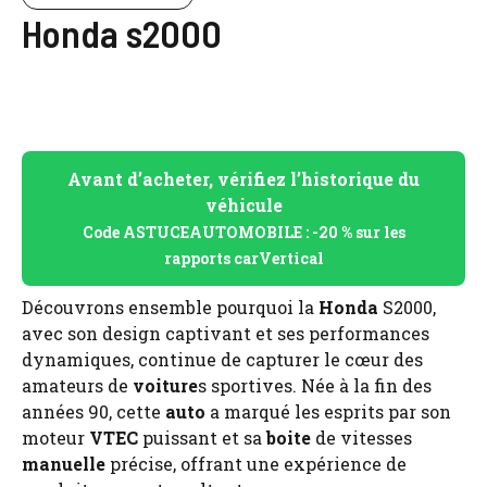
Honda s2000
Avant d’acheter, vérifiez l’historique du
véhicule
Code ASTUCEAUTOMOBILE : -20 % sur les
rapports carVertical
Découvrons ensemble pourquoi la
Honda
S2000,
avec son design captivant et ses performances
dynamiques, continue de capturer le cœur des
amateurs de
voiture
s sportives. Née à la fin des
années 90, cette
auto
a marqué les esprits par son
moteur
VTEC
puissant et sa
boite
de vitesses
manuelle
précise, offrant une expérience de