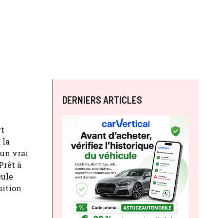
DERNIERS ARTICLES
rt
 la
 un vrai
Prêt à
cule
sition