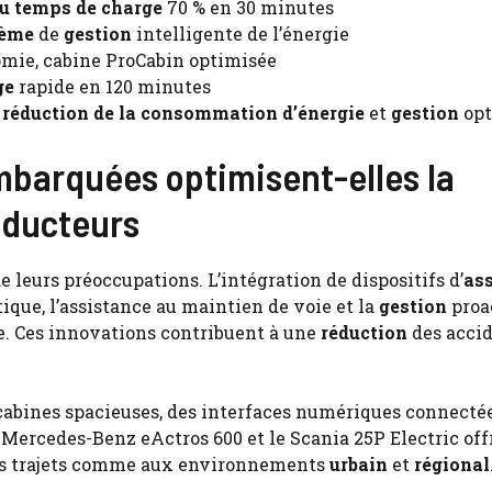
du temps de charge
70 % en 30 minutes
tème
de
gestion
intelligente de l’énergie
omie, cabine ProCabin optimisée
ge
rapide en 120 minutes
,
réduction de la consommation d’énergie
et
gestion
opt
barquées optimisent-elles la
onducteurs
e leurs préoccupations. L’intégration de dispositifs d’
as
ue, l’assistance au maintien de voie et la
gestion
proa
te. Ces innovations contribuent à une
réduction
des accid
cabines spacieuses, des interfaces numériques connectée
Mercedes-Benz eActros 600 et le Scania 25P Electric off
gs trajets comme aux environnements
urbain
et
régional