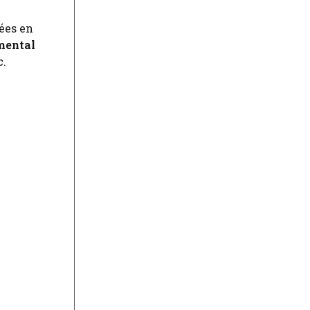
pées en
mental
c.