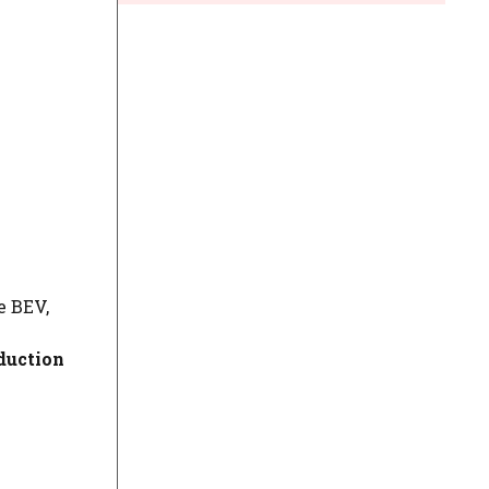
e BEV,
duction