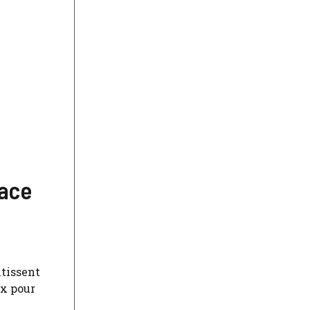
face
ntissent
ux pour