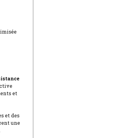
imisée
sistance
ctive
ents et
s et des
rent une
.