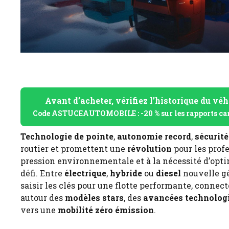
Avant d’acheter, vérifiez l’historique du véh
Code ASTUCEAUTOMOBILE : -20 % sur les rapports ca
Technologie de pointe
,
autonomie record
,
sécurité
routier et promettent une
révolution
pour les prof
pression environnementale et à la nécessité d’opti
défi. Entre
électrique
,
hybride
ou
diesel
nouvelle gé
saisir les clés pour une flotte performante, connectée
autour des
modèles stars
, des
avancées technolog
vers une
mobilité zéro émission
.