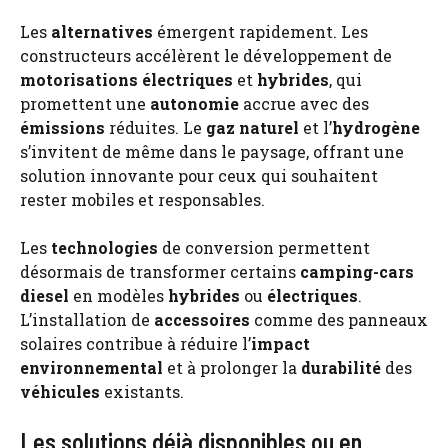
Les
alternatives
émergent rapidement. Les
constructeurs accélèrent le développement de
motorisations
électriques
et
hybrides
, qui
promettent une
autonomie
accrue avec des
émissions
réduites. Le
gaz naturel
et l’
hydrogène
s’invitent de même dans le paysage, offrant une
solution innovante pour ceux qui souhaitent
rester mobiles et responsables.
Les
technologies
de conversion permettent
désormais de transformer certains
camping-cars
diesel
en modèles
hybrides
ou
électriques
.
L’installation de
accessoires
comme des panneaux
solaires contribue à réduire l’
impact
environnemental
et à prolonger la
durabilité
des
véhicules
existants.
Les solutions déjà disponibles ou en