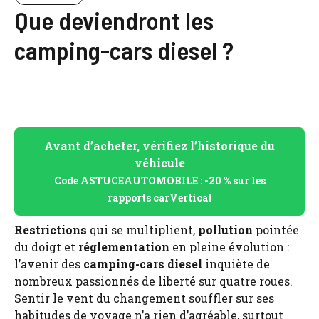
Que deviendront les
camping-cars diesel ?
Avant d’acheter, vérifiez l’historique du
véhicule
Code ASTUCEAUTOMOBILE : -20 % sur les
rapports carVertical
Restrictions
qui se multiplient,
pollution
pointée
du doigt et
réglementation
en pleine évolution :
l’avenir des
camping-cars diesel
inquiète de
nombreux passionnés de liberté sur quatre roues.
Sentir le vent du changement souffler sur ses
habitudes de voyage n’a rien d’agréable, surtout