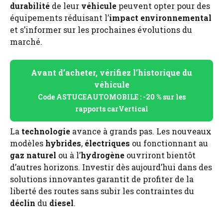
durabilité
de leur
véhicule
peuvent opter pour des
équipements réduisant l’
impact environnemental
et s’informer sur les prochaines évolutions du
marché.
Avant d’acheter, vérifiez l’historique du
véhicule
Code ASTUCEAUTOMOBILE : -20 % sur les
rapports carVertical
La
technologie
avance à grands pas. Les nouveaux
modèles
hybrides
,
électriques
ou fonctionnant au
gaz naturel
ou à l’
hydrogène
ouvriront bientôt
d’autres horizons. Investir dès aujourd’hui dans des
solutions innovantes garantit de profiter de la
liberté des routes sans subir les contraintes du
déclin
du
diesel
.