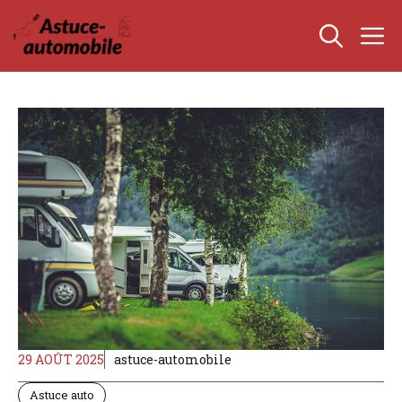
Aller
M
au
contenu
29 AOÛT 2025
astuce-automobile
Astuce auto