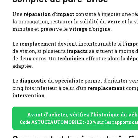
Une
réparation
d’
impact
consiste à injecter une r
la propagation, restaurer la solidité du
verre
et la v
minutes et préserve le
vitrage
d’origine.
Le
remplacement
devient incontournable si l’
impa
de vision, si plusieurs
impacts
se situent à moins d
de deux euros. Un
technicien
effectue alors la
dép
adaptée.
Le
diagnostic
du
spécialiste
permet d’orienter vers
cinq fois inférieur à celui d’un
remplacement
comp
intervention
.
Avant d’acheter, vérifiez l’historique du véh
Code ASTUCEAUTOMOBILE : -20 % sur les rapports ca