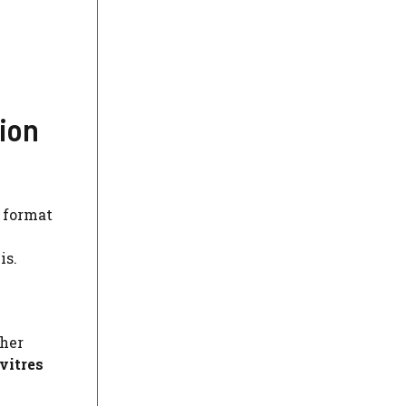
tion
 format
is.
her
vitres