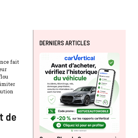
DERNIERS ARTICLES
nce fait
eur
flou
imiter
lution
t de