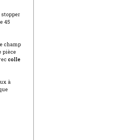
 stopper
e 45
le champ
e pièce
vec
colle
eux à
que