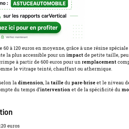
e 60 à 120 euros en moyenne, grâce à une résine spéciale
ste la plus accessible pour un
impact
de petite taille, peu
rimpe à partir de 600 euros pour un
remplacement
comp
mme le vitrage teinté, chauffant ou athermique.
selon la
dimension
, la
taille
du
pare-brise
et le niveau d
ompte du temps d’
intervention
et de la spécificité du
mo
tion
 120 euros