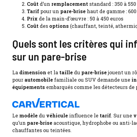
Coût
d’un
remplacement
standard : 350 à 550
Tarif
pour un
pare-brise
haut de gamme : 600 
Prix
de la main-d’œuvre : 50 à 450 euros
Coût
des
options
(chauffant, teinté, athermiq
Quels sont les critères qui i
sur un pare-brise
La
dimension
et la
taille
du
pare-brise
jouent un rô
pour
automobile
familiale ou SUV demande une
in
équipements
embarqués comme les détecteurs de p
Le
modèle
du
véhicule
influence le
tarif
. Sur une
v
qu’un
pare-brise
acoustique, hydrophobe ou anti-la
chauffantes ou teintées.