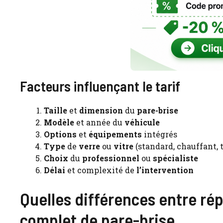
Facteurs influençant le tarif
Taille
et
dimension
du
pare-brise
Modèle
et année du
véhicule
Options
et
équipements
intégrés
Type
de
verre
ou
vitre
(standard, chauffant, 
Choix
du
professionnel
ou
spécialiste
Délai
et complexité de
l’intervention
Quelles différences entre ré
complet de pare-brise