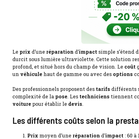
Le
prix
d’une
réparation
d’
impact
simple s’étend d
durcit sous lumière ultraviolette. Cette solution re
profond, et situé hors du champ de vision. Le
coût
g
un
véhicule
haut de gamme ou avec des
options
co
Des professionnels proposent des
tarifs
différents 
complexité de la
pose
. Les
techniciens
tiennent c
voiture
pour établir le
devis
.
Les différents coûts selon la presta
Prix
moyen d’une
réparation
d’
impact
: 60 à