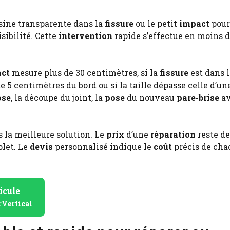
ésine transparente dans la
fissure
ou le petit
impact
pour
isibilité. Cette
intervention
rapide s’effectue en moins d
ct
mesure plus de 30 centimètres, si la
fissure
est dans 
e 5 centimètres du bord ou si la taille dépasse celle d’un
ose
, la découpe du joint, la
pose
du nouveau
pare-brise
a
 la meilleure solution. Le
prix
d’une
réparation
reste d
let. Le
devis
personnalisé indique le
coût
précis de cha
icule
rVertical