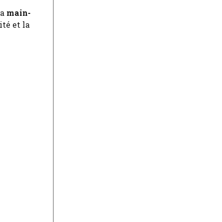
la
main-
té et la