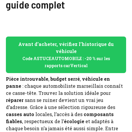
guide complet
Avant d’acheter, vérifiez l’historique du
véhicule
Code ASTUCEAUTOMOBILE : -20 % sur les
rapports carVertical
Pièce introuvable
,
budget serré
,
véhicule en
panne
: chaque automobiliste marseillais connaît
ce casse-tête. Trouver la solution idéale pour
réparer
sans se ruiner devient un vrai jeu
d’adresse. Grâce à une sélection rigoureuse des
casses auto
locales, l’accès à des
composants
fiables
, respectueux de l’
écologie
et adaptés à
chaque besoin n’a jamais été aussi simple. Entre