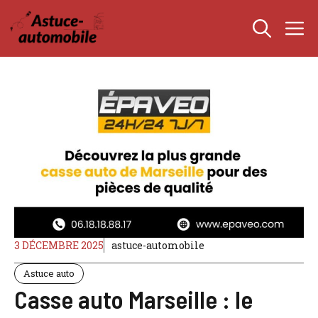
Aller
M
au
contenu
3 DÉCEMBRE 2025
astuce-automobile
Astuce auto
Casse auto Marseille : le